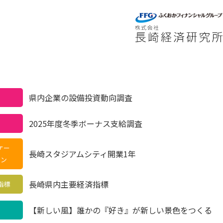
せ
県内企業の設備投資動向調査
2025年度冬季ボーナス支給調査
ケー
長崎スタジアムシティ開業1年
ャン
長崎県内主要経済指標
指標
【新しい風】誰かの『好き』が新しい景色をつくる