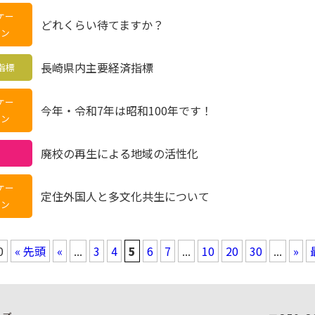
ケー
どれくらい待てますか？
ャン
長崎県内主要経済指標
指標
ケー
今年・令和7年は昭和100年です！
ャン
廃校の再生による地域の活性化
ケー
定住外国人と多文化共生について
ャン
0
« 先頭
«
...
3
4
5
6
7
...
10
20
30
...
»