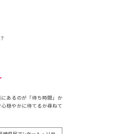
？
～
極にあるのが「待ち時間」か
で心穏やかに待てるか尋ねて
長崎県民アンケート・リサ