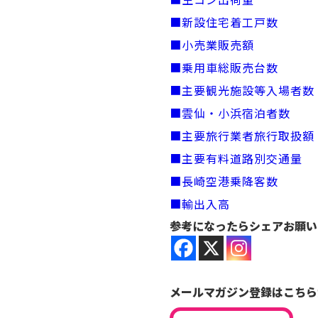
■新設住宅着工戸数
■小売業販売額
■乗用車総販売台数
■主要観光施設等入場者数
■雲仙・小浜宿泊者数
■主要旅行業者旅行取扱額
■主要有料道路別交通量
■長崎空港乗降客数
■輸出入高
参考になったらシェアお願い
メールマガジン登録はこちら