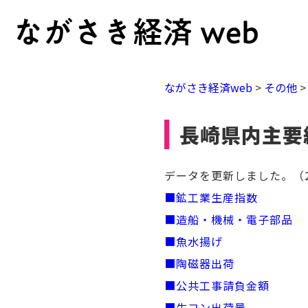
ながさき経済web
>
その他
長崎県内主要
データを更新しました。（20
■鉱工業生産指数
■造船・機械・電子部品
■魚水揚げ
■陶磁器出荷
■公共工事請負金額
■生コン出荷量