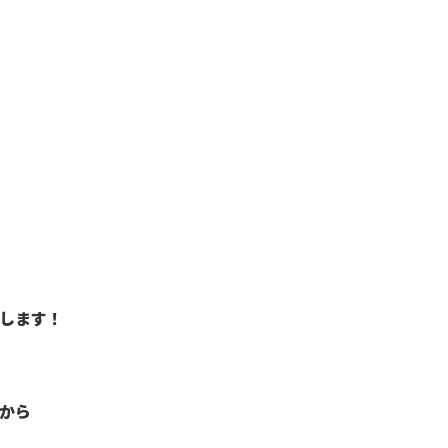
します！
から