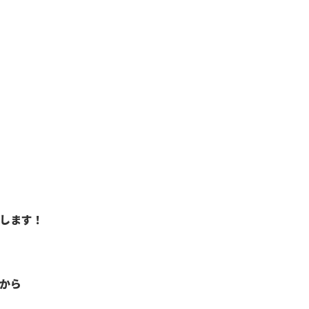
します！
から