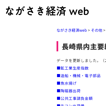
ながさき経済web
>
その他
長崎県内主要
データを更新しました。（20
■鉱工業生産指数
■造船・機械・電子部品
■魚水揚げ
■陶磁器出荷
■公共工事請負金額
■生コン出荷量