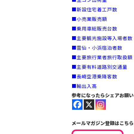
■新設住宅着工戸数
■小売業販売額
■乗用車総販売台数
■主要観光施設等入場者数
■雲仙・小浜宿泊者数
■主要旅行業者旅行取扱額
■主要有料道路別交通量
■長崎空港乗降客数
■輸出入高
参考になったらシェアお願い
メールマガジン登録はこちら