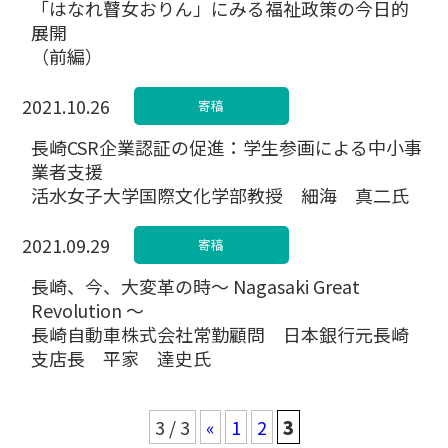
「はなれ瞽女おりん」にみる福祉政策の今日的
展開
（前編）
2021.10.26
寄稿
長崎CSR企業認証の促進：学生参画による中小事
業者支援
活水女子大学国際文化学部教授 細海 真二氏
2021.09.29
寄稿
長崎、今、大変革の時～ Nagasaki Great
Revolution ～
長崎自動車株式会社常勤顧問 日本銀行元長崎
支店長 平家 達史氏
3 / 3
«
1
2
3