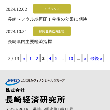
2024.12.02
トピックス
長崎～ソウル線再開！今後の効果に期待
2024.10.31
県内主要経済指標
長崎県内主要経済指標
3 / 13
«
1
2
3
4
5
...
10
...
»
最後 »
〒850-8618 長崎市銅座町1番11号