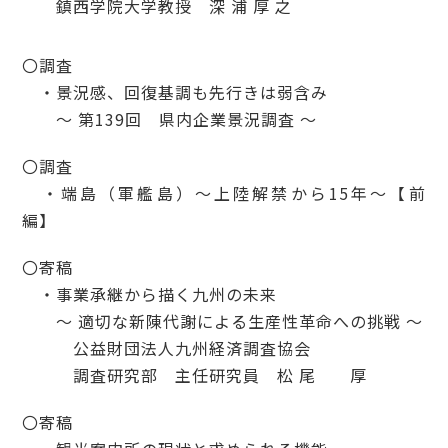
鎮西学院大学教授 深 浦 厚 之
〇調査
・景況感、回復基調も先行きは弱含み
～ 第139回 県内企業景況調査 ～
〇調査
・端島（軍艦島）～上陸解禁から15年～【前
編】
〇寄稿
・事業承継から描く九州の未来
～ 適切な新陳代謝による生産性革命への挑戦 ～
公益財団法人九州経済調査協会
調査研究部 主任研究員 松 尾 厚
〇寄稿