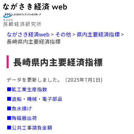
ながさき経済web
>
その他
>
県内主要経済指標
>
長崎県内主要経済指標
長崎県内主要経済指標
データを更新しました。（2025年7月1日)
■鉱工業生産指数
■造船・機械・電子部品
■魚水揚げ
■陶磁器出荷
■公共工事請負金額