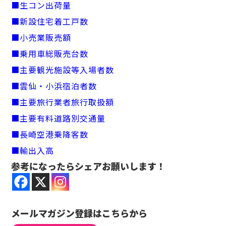
■生コン出荷量
■新設住宅着工戸数
■小売業販売額
■乗用車総販売台数
■主要観光施設等入場者数
■雲仙・小浜宿泊者数
■主要旅行業者旅行取扱額
■主要有料道路別交通量
■長崎空港乗降客数
■輸出入高
参考になったらシェアお願いします！
メールマガジン登録はこちらから