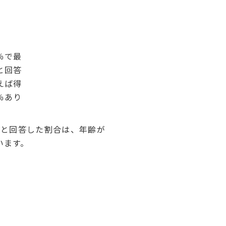
％で最
と回答
えば得
％あり
と回答した割合は、年齢が
います。