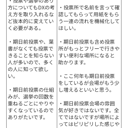
・投票や選挙のあり
方についてもDXの考
・投票所で名前を言って確
え方を取り入れるな
認してもらって用紙をもら
ど抜本的に変えてい
う一連の流れを機械化して
く必要がある。
ほしい。
・期日前投票や、葉
・期日前投票も含め投票
書がなくても投票で
所がもっとフリーで行きや
きることを知らない
すい便利な場所になると
人が多いので、多く
助かります。
の人に知って欲し
い。
・ここ何年も期日前投票
をしているが会場がもう少
・期日前投票の仕組
し増えるといいと思う。
みが、選挙の回数を
重ねるごとにやりや
・期日前投票会場の雰囲
すくなっているので
気が好きではないです。全
ありがたいです。
てではないですが場所によ
ってはピリピリした感じや