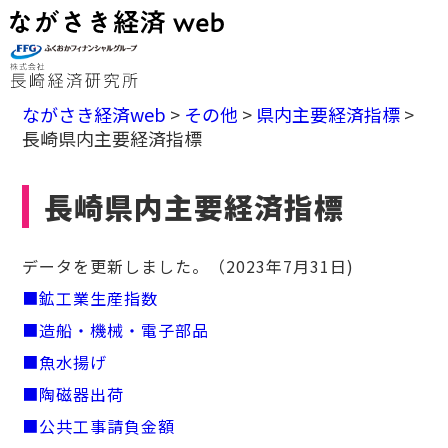
ながさき経済web
>
その他
>
県内主要経済指標
>
長崎県内主要経済指標
長崎県内主要経済指標
データを更新しました。（2023年7月31日)
■鉱工業生産指数
■造船・機械・電子部品
■魚水揚げ
■陶磁器出荷
■公共工事請負金額