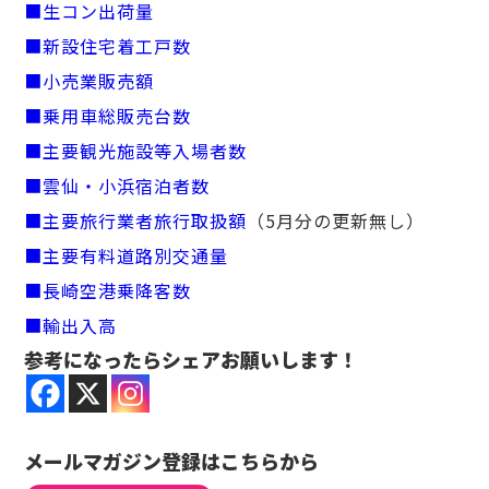
■生コン出荷量
■新設住宅着工戸数
■小売業販売額
■乗用車総販売台数
■主要観光施設等入場者数
■雲仙・小浜宿泊者数
■主要旅行業者旅行取扱額
（5月分の更新無し）
■主要有料道路別交通量
■長崎空港乗降客数
■輸出入高
参考になったらシェアお願いします！
メールマガジン登録はこちらから