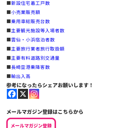
■
新設住宅着工戸数
■
小売業販売額
■
乗用車総販売台数
■
主要観光施設等入場者数
■
雲仙・小浜宿泊者数
■
主要旅行業者旅行取扱額
■
主要有料道路別交通量
■
長崎空港乗降客数
■
輸出入高
参考になったらシェアお願いします！
メールマガジン登録はこちらから
メールマガジン登録