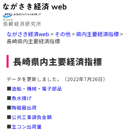
ながさき経済web
>
その他
>
県内主要経済指標
>
長崎県内主要経済指標
長崎県内主要経済指標
データを更新しました。（2022年7月26日）
■
造船・機械・電子部品
■
魚水揚げ
■
陶磁器出荷
■
公共工事請負金額
■
生コン出荷量