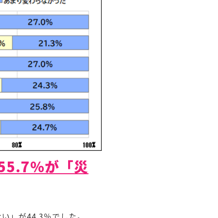
5.7％が「災
」が44.3％でした。