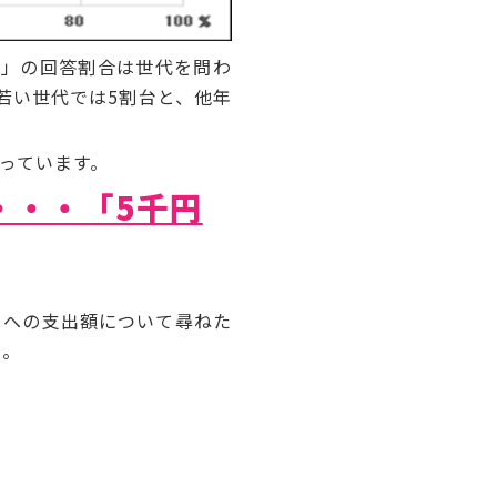
」の回答割合は世代を問わ
若い世代では5割台と、他年
なっています。
・・・「5千円
ノへの支出額について尋ねた
た。