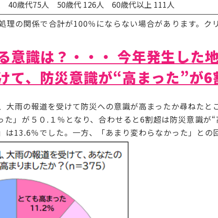
40歳代75人 50歳代 126人 60歳代以上 111人
処理の関係で合計が100％にならない場合があります。ク
る意識は？・・・ 今年発生した
けて、防災意識が“高まった”が6
大雨の報道を受けて防災への意識が高まったか尋ねたと
った」が５０.１％となり、合わせると6割超は防災意識が
は13.6％でした。一方、「あまり変わらなかった」との回