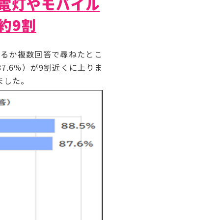
電灯やモバイル
約9割
るか複数回答で尋ねたとこ
7.6％）が9割近くに上りま
ました。