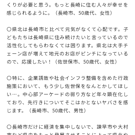
くりが必要と思う。もっと長崎に住む人々が幸せを
感じられるように。（長崎市、50歳代、女性）
〇県北は長崎市と比べて元気がなくて心配です。子
どもたちは長崎県に住み続けたいと言っているので
活性化してもらわなくては困ります。県北は大手チ
ェーン店が増えて地元のお店がピンチになっている
ので、応援したい！（佐世保市、50歳代、女性）
〇特に、企業誘致や社会インフラ整備を含めた行政
施策において、もう少し佐世保をなんとかしてほし
い…。中心部アーケードの弱り方など年々顕在化し
ており、先行きについてそこはかとないヤバさを感
じます。（長崎市、50歳代、男性）
〇長崎市だけに経済を集中しないで、諫早市や大村
市など県央をもっと発展させることによって県北や