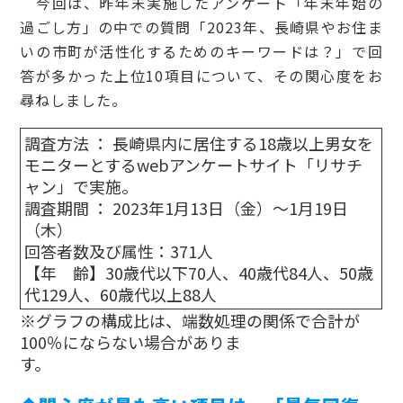
今回は、昨年末実施したアンケート「年末年始の
過ごし方」の中での質問「2023年、長崎県やお住ま
いの市町が活性化するためのキーワードは？」で回
答が多かった上位10項目について、その関心度をお
尋ねしました。
調査方法 ： 長崎県内に居住する18歳以上男女を
モニターとするwebアンケートサイト「リサチ
ャン」で実施。
調査期間 ： 2023年1月13日（金）～1月19日
（木）
回答者数及び属性：371人
【年 齢】30歳代以下70人、40歳代84人、50歳
代129人、60歳代以上88人
※グラフの構成比は、端数処理の関係で合計が
100％にならない場合がありま
す