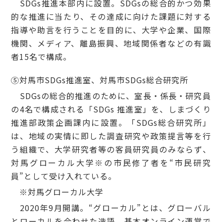
SDGs推進本部内に設置。SDGsの総合的かつ効果
的な推進に当たり、その達成に向けた課題に対する
指導や助言を行うことを目的に、大学や企業、国際
機関、メディア、離島振興、地域関係者などの有識
者15名で構成。
⑤対馬市SDGs推進室、対馬市SDGs総合研究所
SDGsの総合的推進のために、室長・係長・研究員
の4名で構成される「SDGs 推進室」を、しまづくり
推進部政策企画課内に設置。「SDGs総合研究所」
は、地域の実情に即した調査研究や政策提言等を行
う組織で、大学研究者等の客員研究員のみならず、
対馬グローカル大学
※
の市民修了者を“市民研究
員”として受け入れている。
※対馬グローカル大学
2020年9月開講。“グローカル”とは、グローバル
とローカルを合わせた造語。基本オンライン運営で