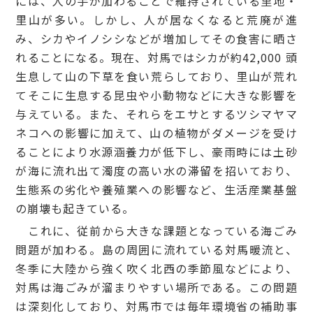
には、人の手が加わることで維持されている里地・
里山が多い。しかし、人が居なくなると荒廃が進
み、シカやイノシシなどが増加してその食害に晒さ
れることになる。現在、対馬ではシカが約42,000 頭
生息して山の下草を食い荒らしており、里山が荒れ
てそこに生息する昆虫や小動物などに大きな影響を
与えている。また、それらをエサとするツシマヤマ
ネコへの影響に加えて、山の植物がダメージを受け
ることにより水源涵養力が低下し、豪雨時には土砂
が海に流れ出て濁度の高い水の滞留を招いており、
生態系の劣化や養殖業への影響など、生活産業基盤
の崩壊も起きている。
これに、従前から大きな課題となっている海ごみ
問題が加わる。島の周囲に流れている対馬暖流と、
冬季に大陸から強く吹く北西の季節風などにより、
対馬は海ごみが溜まりやすい場所である。この問題
は深刻化しており、対馬市では毎年環境省の補助事