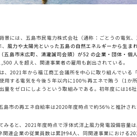
景には、五島市民電力株式会社（通称：ごとうの電気、
年、
風力や太陽光といった五島の自然エネルギーから生ま
（五島市末広町、清瀧誠司会頭）が52 の企業・団体・個
 1,500 人を超え、関連事業者の雇用も創出されている。
、2021年から福江商工会議所を中心に取り組んでいる「五
使用する電気を今後５年以内に100％再エネで賄う（1か
出量をゼロにしようという取組みである。初年度には16社
市の再エネ自給率は2020年度時点で約56％と推計され
みると、2021年度時点で浮体式洋上風力発電設備容量は
ネ関連企業の従業員数は累計94人、同関連事業における20