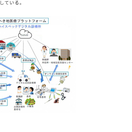
定している。
図