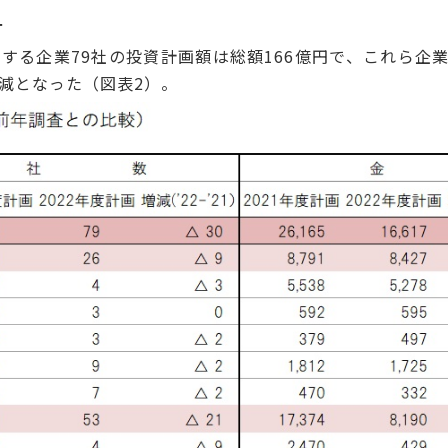
－
する企業79社の投資計画額は総額166億円で、これら企
%減となった（図表2）。