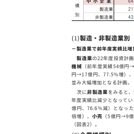
(1)
製造・非製造業
－製造業で前年度実績比増
製造業
の22年度投資計
機械
（前年度実績54億円
円→17億円、77.5％増）
並み大幅増加となる計画。
次に
非製造業
をみると、
年度実績比減少となってい
億円、76.6％減）となっ
倍増）、
小売
（5億円→9億
（図表2）。