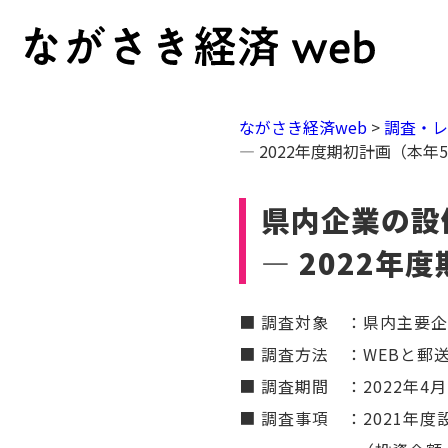
ながさき経済web
>
調査・
― 2022年度期初計画（本年
県内企業の設
― 2022年
■ 調査対象 ：県内主要企
■ 調査方法 ：WEBと郵
■ 調査期間 ：2022年4月
■ 調査事項 ：2021年