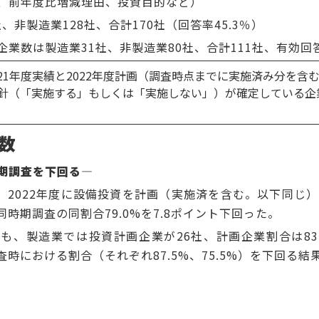
比増減理由、投資目的など）
、非製造業128社、合計170社（回答率45.3％）
業31社、非製造業80社、合計111社、有効回答率
21年度実績と2022年度計画（調査時点までに実施済み分を含
資方針（「実施する」もしくは「実施しない」）が確定している
数
期調査を下回る―
、2022年度に設備投資を計画（実施済を含む。以下同じ）
同時期調査の同割合79.0%を7.8ポイント下回った。
、製造業では投資計画企業が26社、計画企業割合は83.
調査時における割合（それぞれ87.5%、75.5%）を下回る