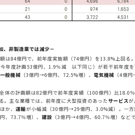
別
加、非製造業では減少－
画額は84億円で、前年度実施額（74億円）を13.8%上回
→今年度計画53億円、1.9％減 以下同じ）が若干前年度
、
一般機械
（3億円→6億円、72.5%増）、
電気機械
（4億円
全体の計画額は82億円で前年度実績（100億円）比18.
る。主な業種では、前年度に大型投資のあった
サービス
が
たほか、
運輸
が小幅減（30億円→29億円、3.0%減）。一方
円、73.7％増）、
建設
（3億円→4億円、60.7％増）な