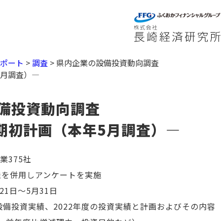
レポート
>
調査
>
県内企業の設備投資動向調査
5月調査）―
備投資動向調査
度期初計画（本年5月調査）―
業375社
送を併用しアンケートを実施
21日～5月31日
度設備投資実績、2022年度の投資実績と計画およびその内容