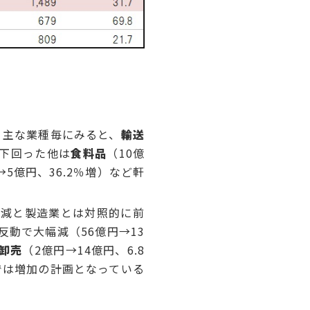
る。主な業種毎にみると、
輸送
を下回った他は
食料品
（10億
→5億円、36.2％増）など軒
0％減と製造業とは対照的に前
反動で大幅減（56億円→13
卸売
（2億円→14億円、6.8
どでは増加の計画となっている