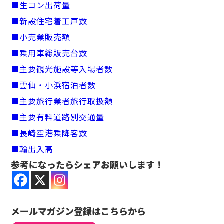
■生コン出荷量
■新設住宅着工戸数
■小売業販売額
■乗用車総販売台数
■主要観光施設等入場者数
■雲仙・小浜宿泊者数
■主要旅行業者旅行取扱額
■主要有料道路別交通量
■長崎空港乗降客数
■輸出入高
参考になったらシェアお願いします！
メールマガジン登録はこちらから