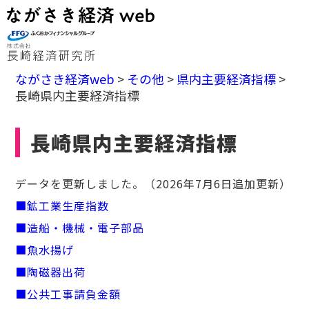
ながさき経済web
>
その他
>
県内主要経済指標
>
長崎県内主要経済指標
長崎県内主要経済指標
データを更新しました。（2026年7月6日追加更新）
■鉱工業生産指数
■造船・機械・電子部品
■魚水揚げ
■陶磁器出荷
■公共工事請負金額