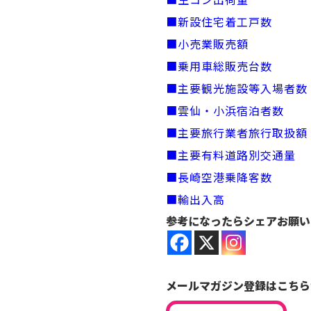
■新設住宅着工戸数
■小売業販売額
■乗用車総販売台数
■主要観光施設等入場者数
■雲仙・小浜宿泊者数
■主要旅行業者旅行取扱額
■主要有料道路別交通量
■長崎空港乗降客数
■輸出入高
参考になったらシェアお願い
メールマガジン登録はこちら