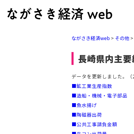
ながさき経済web
>
その他
長崎県内主要
データを更新しました。（2
■鉱工業生産指数
■造船・機械・電子部品
■魚水揚げ
■陶磁器出荷
■公共工事請負金額
■生コン出荷量