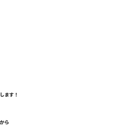
します！
から