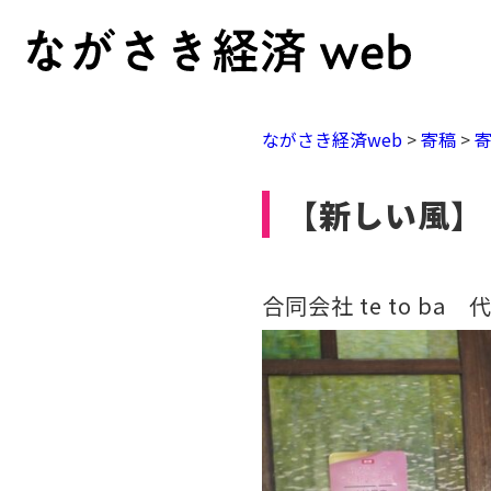
ながさき経済web
>
寄稿
>
【新しい風】
合同会社 te to b