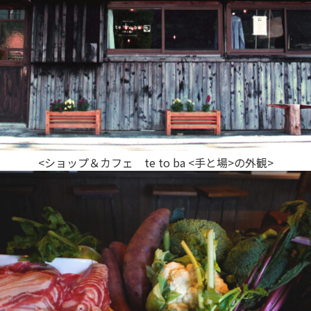
<ショップ＆カフェ te to ba <手と場>の外観>