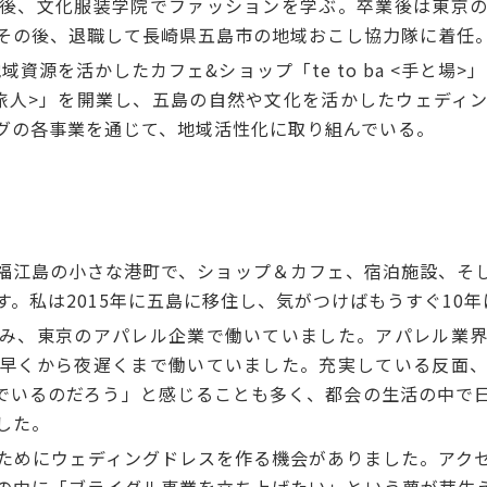
後、文化服装学院でファッションを学ぶ。卒業後は東京の
その後、退職して長崎県五島市の地域おこし協力隊に着任
資源を活かしたカフェ&ショップ「te to ba <手と場>
to <旅人>」を開業し、五島の自然や文化を活かしたウェデ
グの各事業を通じて、地域活性化に取り組んでいる。
江島の小さな港町で、ショップ＆カフェ、宿泊施設、そ
。私は2015年に五島に移住し、気がつけばもうすぐ10
み、東京のアパレル企業で働いていました。アパレル業界
早くから夜遅くまで働いていました。充実している反面
でいるのだろう」と感じることも多く、都会の生活の中で
した。
めにウェディングドレスを作る機会がありました。アク