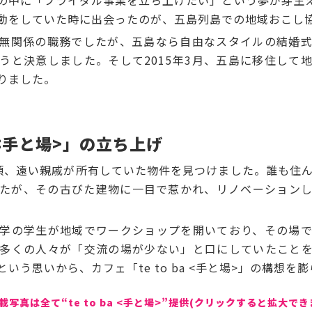
の中に「ブライダル事業を立ち上げたい」という夢が芽生
動をしていた時に出会ったのが、五島列島での地域おこし
無関係の職務でしたが、五島なら自由なスタイルの結婚式
うと決意しました。そして2015年3月、五島に移住して
りました。
a <手と場>」の立ち上げ
、遠い親戚が所有していた物件を見つけました。誰も住ん
たが、その古びた建物に一目で惹かれ、リノベーション
学の学生が地域でワークショップを開いており、その場で
多くの人々が「交流の場が少ない」と口にしていたこと
いう思いから、カフェ「te to ba <手と場>」の構想を
載写真は全て“te to ba <手と場>”提供(クリックすると拡大でき