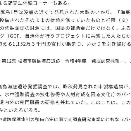
よる錯覚型体験コーナーもある。
鷹島1号沈没船の近くで発見された木製の
いかり
。「海底
投錨されたそのままの状態を保っていたものと推察（※
4）の発掘調査の財源には、国県の補助金だけではなく、ふ
グ（GCF、自治体が行うプロジェクトに共感した人たち
超える1,152万３千円の寄付が集まり、いかりを引き揚げ
第12集 松浦市鷹島海底遺跡－令和4年度 発掘調査概報－」、
島海底遺跡発掘調査では、昨秋発見された木製構造物が
、水中遺跡調査の技術修得や人材育成を図る文化庁のパ
県内外の専門職員の研修も兼ねていた。このことは、こ
左といえるだろう。
中遺跡保護体制の整備充実に関する調査研究事業にともなうパ