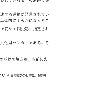
われている唯一の遺跡であ
関連する遺物が発見されてい
が具体的に明らかになったこ
本で初めて国史跡に指定され
蔵文化財センター
である。そ
後の球状の焼き物。内部に火
ている青銅製の印鑑。総把