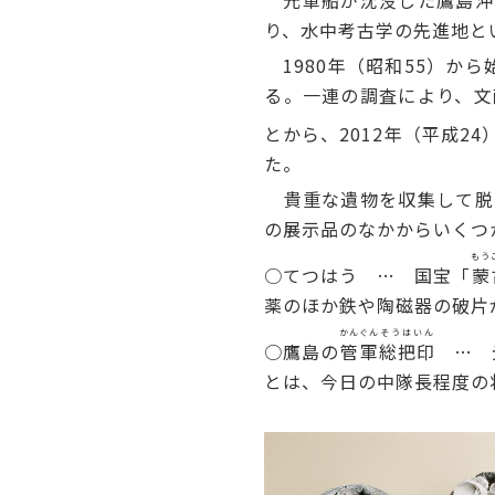
元軍船が沈没した鷹島沖
り、水中考古学の先進地と
1980年（昭和55）から
る。一連の調査により、文
とから、2012年（平成24
た。
貴重な遺物を収集して脱
の展示品のなかからいくつ
もう
○てつはう … 国宝「
蒙
薬のほか鉄や陶磁器の破片
かんぐん
そうはいん
○鷹島の
管軍
総把印
… 元
とは、今日の中隊長程度の