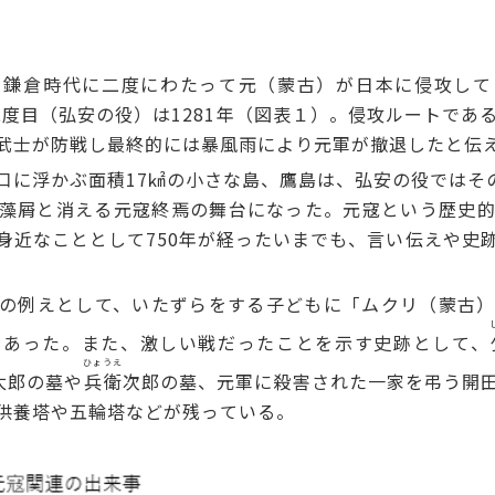
島
鎌倉時代に二度にわたって元（蒙古）が日本に侵攻して
二度目（弘安の役）は1281年（図表１）。侵攻ルートであ
武士が防戦し最終的には暴風雨により元軍が撤退したと伝
に浮かぶ面積17㎢の小さな島、鷹島は、弘安の役ではその沖
藻屑と消える元寇終焉の舞台になった。元寇という歴史
身近なこととして750年が経ったいまでも、言い伝えや史
の例えとして、いたずらをする子どもに「ムクリ（蒙古）
があった。また、激しい戦だったことを示す史跡として、
ひょうえ
太郎の墓や
兵衛
次郎の墓、元軍に殺害された一家を弔う開
供養塔や五輪塔などが残っている。