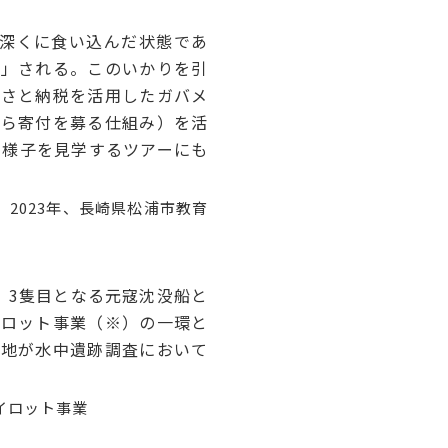
深くに食い込んだ状態であ
）」される。このいかりを引
るさと納税を活用したガバメ
から寄付を募る仕組み）を活
る様子を見学するツアーにも
2023年、長崎県松浦市教育
、3隻目となる元寇沈没船と
イロット事業（※）の一環と
の地が水中遺跡調査において
イロット事業