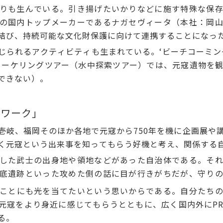
りも生んでいる。引き揚げたいかりなどに施す特殊な保存
の国内トップメーカーであるナガセヴィータ（本社：岡
結び、持続可能な文化財保護に向けて連携することになっ
られるアクティビティも生まれている。‘ビーチコーミン
ノーケリングツアー（水中探索ツアー）では、元寇遺物を
できない）。
トワーク」
岐、福岡そのほか各地で元寇から750年を機に企画展や
く元寇という出来事を知ってもらう好機と考え、関係する
した武士の出身地や領地などがあった自治体である。それ
底遺跡といった攻めた側の話に目が行きがちだが、守り
ことにも光を当てたいという思いからである。自分たち
元寇をより身近に感じてもらうとともに、広く国内外にP
る。