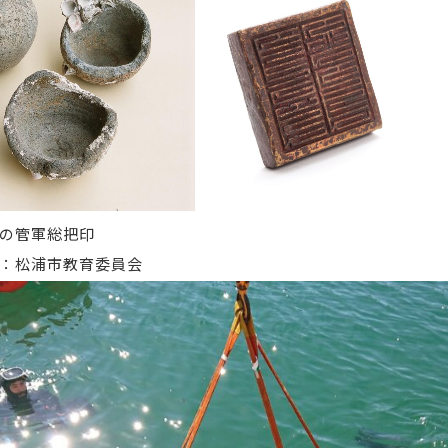
の管軍総把印
：松浦市教育委員会