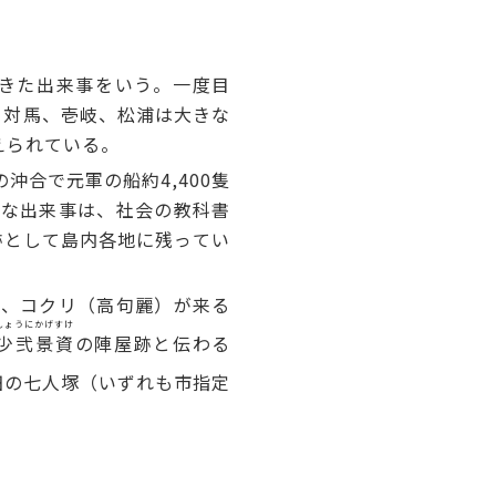
きた出来事をいう。一度目
る対馬、壱岐、松浦は大きな
えられている。
合で元軍の船約4,400隻
的な出来事は、社会の教科書
跡として島内各地に残ってい
、コクリ（高句麗）が来る
しょうにかげすけ
少弐景資
の陣屋跡と伝わる
田の七人塚（いずれも市指定