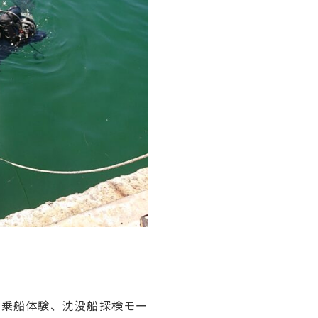
船乗船体験、沈没船探検モー