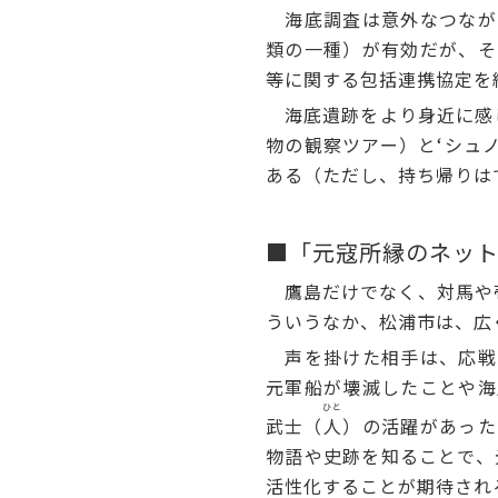
海底調査は意外なつなが
類の一種）が有効だが、そ
等に関する包括連携協定を
海底遺跡をより身近に感じ
物の観察ツアー）と‘シュ
ある（ただし、持ち帰りは
■「元寇所縁のネッ
鷹島だけでなく、対馬や壱
ういうなか、松浦市は、広
声を掛けた相手は、応戦
元軍船が壊滅したことや海
ひと
武士（
人
）の活躍があった
物語や史跡を知ることで、
活性化することが期待され