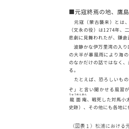
■元寇終焉の地、鷹
元寇（蒙古襲来）とは、
（文永の役）は1274年、
悲劇に見舞われたが、鎌倉
波静かな伊万里湾の入り口
の大半が暴風雨により海の
のなかだけの話ではなく、
る。
たとえば、恐ろしいもの
ぞ」と言い聞かせる風習
りゅうめん
あん
龍面
庵
、戦死した対馬小
史跡）、その他にも各地に