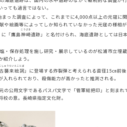
の海底遺跡は、国内の水中遺跡のなかで継続的な調査が行
いっても過言ではない。
始まった調査によって、これまでに4,000点以上の元寇に
献や絵画等によってしか知られていなかった元寇の様相
こうざき
）に「鷹島
神崎
遺跡」と名付けられ、海底遺跡としては日
塩・保存処理を施し研究・展示しているのが
松浦市立埋
か紹介しよう。
こしゅうらい
えことば
古襲来
絵詞
」に登場する炸裂弾と考えられる直径15㎝前
が入れられており、殺傷能力が高かったと推測される。
の公用文字であるパスパ文字で「管軍総把印」と刻まれ
将校の意。長崎県指定文化財。