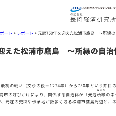
レポート
>
レポート
>
元寇750年を迎えた松浦市鷹島 ～所縁
を迎えた松浦市鷹島 ～所縁の自治
最初の戦い（文永の役＝1274年）から750年という節目
ゆかり
浦市の呼びかけにより、関係する自治体が「元寇
所縁
のネ
で、元寇の史跡や伝承地が数多く残る松浦市鷹島周辺と、