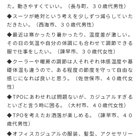
た。動きやすくていい。（長与町、３０歳代男性）
◆スーツが絶対という考えを少しずつ減らしていた
だきたい。（西海市、３０歳代男性）
◆最近は寒かったり暑かったり、温度差が激しい。
その日の気温や自分の体調にも合わせて調節できる
服で仕事をしたい。（諫早市、３０歳代女性）
◆クーラーや暖房の調節は人それぞれ体感温度や基
礎体温も違うので、ある程度の節度を守って自由な
感じになれば良いと思う。（佐世保市、４０歳代女
性）
◆TPOにあわせれば問題ないが、カジュアルすぎる
といざと言う時に困る。（大村市、４０歳代女性）
◆TPOを考えたお洒落が楽しめる。（諫早市、４０
歳代男性）
◆オフィスカジュアルの服装、髪型、アクセサリー