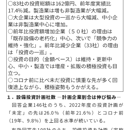
○83社の投資総額は162億円、前年度実績比
17.4％減。製造業は増も非製造業が大幅減。
○大企業は大型投資の一巡から大幅減、中小企
業は非製造業中心に増加。
○前年比投資額増加企業（５０社）の理由は
「既存設備の老朽化」中心、次いで「競争力の
維持・強化」。前年比減少企業（33社）の理由
は「投資の一巡」。
○投資の目的（金額ベース）は維持・更新中
心、中小・製造では増産・拡販の積極投資も目
立つ。
○コロナ前に比べ未だ投資に慎重な先が多く回
復途上ながら、積極姿勢もうかがえる。
１
．
設備投資計画社数 ―計画企業割合は伸び悩み―
回答企業146社のうち、2022年度の投資計画が
「未定」の先は26.0％（前年21.6％）とコロナ前
（19年、9.8％）を上回る水準が続いている。
有効回答先108社のうち、設備投資を計画（実施