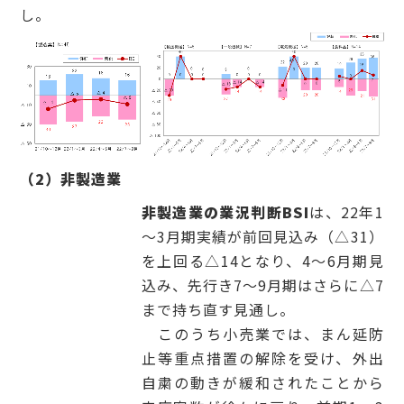
し。
（2）非製造業
非製造業の業況判断BSI
は、22年1
～3月期実績が前回見込み（△31）
を上回る△14となり、4～6月期見
込み、先行き7～9月期はさらに△7
まで持ち直す見通し。
このうち小売業では、まん延防
止等重点措置の解除を受け、外出
自粛の動きが緩和されたことから