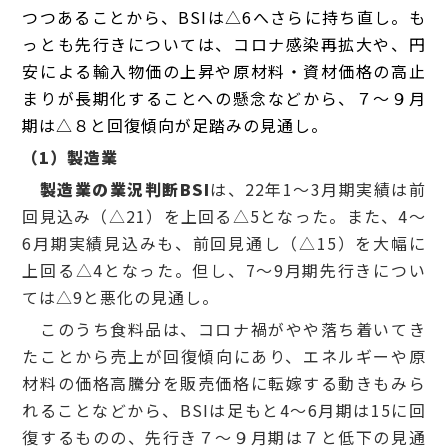
つつあることから、BSIは△6へさらに持ち直し。も
っとも先行きについては、コロナ感染再拡大や、円
安による輸入物価の上昇や原材料・資材価格の高止
まりが長期化することへの懸念などから、
７～９月
期は
△８と回復傾向が足踏みの見通し。
（1）製造業
製造業の業況判断BSI
は、22年1～3月期実績は前
回見込み（△21）を上回る△5となった。また、4～
6月期実績見込みも、前回見通し（△15）を大幅に
上回る△4となった。但し、7～9月期先行きについ
ては△9と悪化の見通し。
このうち食料品は、コロナ禍がやや落ち着いてき
たことから売上が回復傾向にあり、エネルギーや原
材料の価格高騰分を販売価格に転嫁する動きもみら
れることなどから、BSIは足もと4～6月期は15に回
復するものの、先行き７～９月期は７と低下の見通