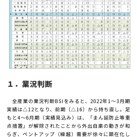
１．業況判断
全産業の業況判断BSIをみると、2022年1～3月期
実績は△12となり、前期（△16）から持ち直し。足
もと4～6月期（実績見込み）は、「まん延防止等重
点措置」が解除されたことから外出自粛の動きが和
らぎ、ペントアップ（繰越）需要が徐々に顕在化し