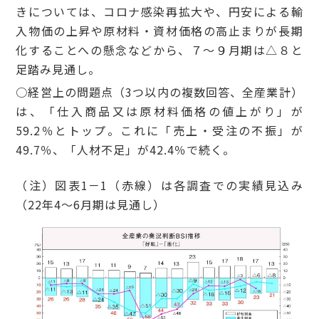
きについては、コロナ感染再拡大や、円安による輸
入物価の上昇や原材料・資材価格の高止まりが長期
化することへの懸念などから、７～９月期は△８と
足踏み見通し。
○経営上の問題点（3つ以内の複数回答、全産業計）
は、「仕入商品又は原材料価格の値上がり」が
59.2％とトップ。これに「売上・受注の不振」が
49.7％、「人材不足」が42.4％で続く。
（注）図表1－1（赤線）は各調査での実績見込み
（22年4～6月期は見通し）