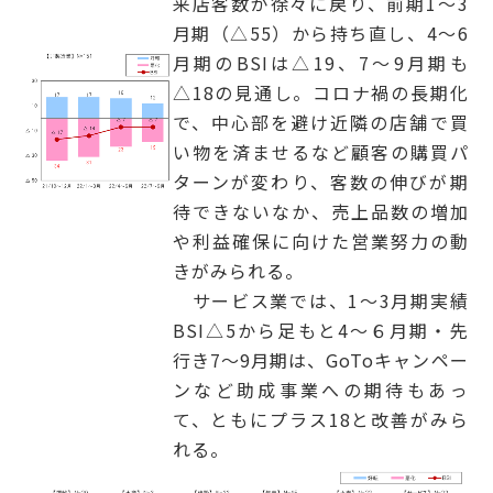
来店客数が徐々に戻り、前期1～3
月期（△55）から持ち直し、4～6
月期のBSIは△19、7～9月期も
△18の見通し。コロナ禍の長期化
で、中心部を避け近隣の店舗で買
い物を済ませるなど顧客の購買パ
ターンが変わり、客数の伸びが期
待できないなか、売上品数の増加
や利益確保に向けた営業努力の動
きがみられる。
サービス業では、1～3月期実績
BSI△5から足もと4～６月期・先
行き7～9月期は、GoToキャンペー
ンなど助成事業への期待もあっ
て、ともにプラス18と改善がみら
れる。