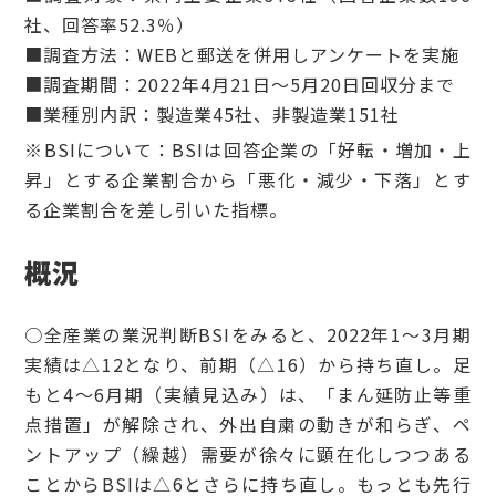
社、回答率52.3％）
■調査方法：WEBと郵送を併用しアンケートを実施
■調査期間：2022年4月21日～5月20日回収分まで
■業種別内訳：製造業45社、非製造業151社
※BSIについて：BSIは回答企業の「好転・増加・上
昇」とする企業割合から「悪化・減少・下落」とす
る企業割合を差し引いた指標。
概況
○全産業の業況判断BSIをみると、2022年1～3月期
実績は△12となり、前期（△16）から持ち直し。足
もと4～6月期（実績見込み）は、「まん延防止等重
点措置」が解除され、外出自粛の動きが和らぎ、ペ
ントアップ（繰越）需要が徐々に顕在化しつつある
ことからBSIは△6とさらに持ち直し。もっとも先行