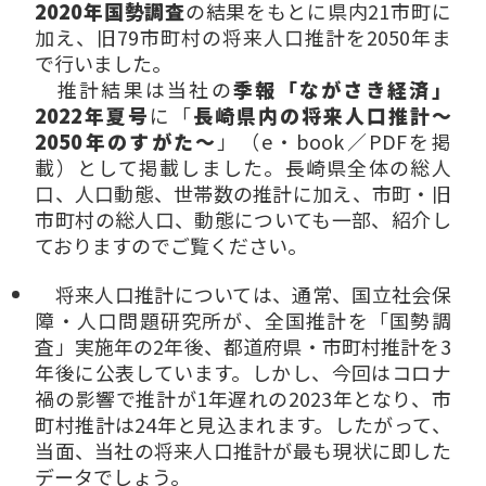
2020年国勢調査
の結果をもとに県内21市町に
加え、旧79市町村の将来人口推計を2050年ま
で行いました。
推計結果は当社の
季報「ながさき経済」
2022年夏号
に「
長崎県内の将来人口推計～
2050年のすがた～
」（e・book／PDFを掲
載）として掲載しました。長崎県全体の総人
口、人口動態、世帯数の推計に加え、市町・旧
市町村の総人口、動態についても一部、紹介し
ておりますのでご覧ください。
将来人口推計については、通常、国立社会保
障・人口問題研究所が、全国推計を「国勢調
査」実施年の2年後、都道府県・市町村推計を3
年後に公表しています。しかし、今回はコロナ
禍の影響で推計が1年遅れの2023年となり、市
町村推計は24年と見込まれます。したがって、
当面、当社の将来人口推計が最も現状に即した
データでしょう。