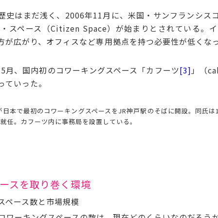
史はまだ浅く、2006年11月に、米国・サンフランシス
スペース（Citizen Space）が始まりとされている
方が広がり、オフィスなど専用拠点を持つ必要性が低くな
。
年5月、国内初のコワーキングスペース「カフーツ
[3]
」（c
っていった。
が日本で最初のコワーキングスペースをJR神戸駅のそばに開設。同氏は
に就任。カフーツ内に事務局を設置している。
ースを取り巻く環境
スペース数と市場規模
ワーキングスペースの数は、現在どのくらいなのだろう