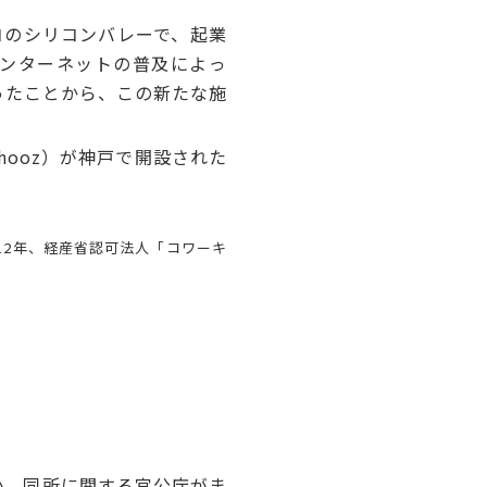
コのシリコンバレーで、起業
。インターネットの普及によっ
ったことから、この新たな施
ahooz）が神戸で開設された
12年、経産省認可法人「コワーキ
か。同所に関する官公庁がま