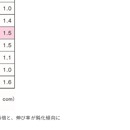
.5倍と、伸び率が鈍化傾向に