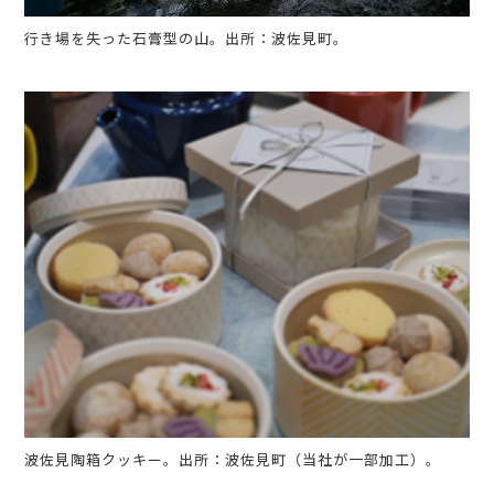
行き場を失った石膏型の山。出所：波佐見町。
波佐見陶箱クッキー。出所：波佐見町（当社が一部加工）。