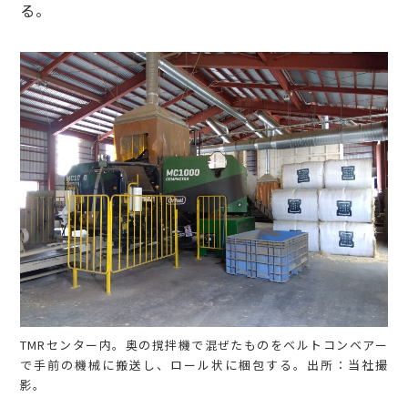
る。
TMRセンター内。奥の撹拌機で混ぜたものをベルトコンベアー
で手前の機械に搬送し、ロール状に梱包する。出所：当社撮
影。