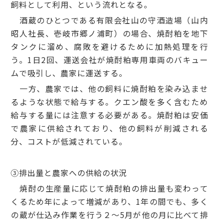
飼料として利用、という流れとなる。
酒蔵のひとつである有限会社山の守酒造場（山内
昭人社長、壱岐市郷ノ浦町）の場合、焼酎粕を地下
タンクに溜め、腐敗を避けるために加熱処理を行
う。1日2回、運送会社が焼酎粕専用車両のバキュー
ムで吸引し、農家に運送する。
一方、農家では、他の飼料に焼酎粕を染み込ませ
るような状態で給与する。クエン酸を多く含むため
給与する量には注意する必要がある。焼酎粕は安価
で農家に供給されており、他の飼料が削減される
分、コストが低減されている。
③排出量と農家への供給の状況
焼酎の生産量に応じて焼酎粕の排出量も変わって
くるため年によって増減があり、1年の間でも、多く
の蔵が仕込み作業を行う２～5月が他の月に比べて排