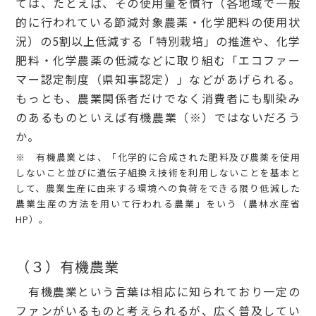
ては、たとえば、その使用量を慣行（各地域で一般
的に行われている節減対象農薬・化学肥料の使用状
況）の5割以上低減する「特別栽培」の推進や、化学
肥料・化学農薬の低減などに取り組む「エコファー
マー認定制度（県知事認定）」などがあげられる。
もっとも、農業関係者だけでなく消費者にも馴染み
のあるものといえば有機農業（※）ではないだろう
か。
※ 有機農業とは、「化学的に合成された肥料及び農薬を使用
しないこと並びに遺伝子組換え技術を利用しないことを基本と
して、農業生産に由来する環境への負荷をできる限り低減した
農業生産の方法を用いて行われる農業」をいう（農林水産省
HP）。
（３）有機農業
有機農業という言葉は相応に知られており一定の
ファンがいるものと考えられるが、広く普及してい