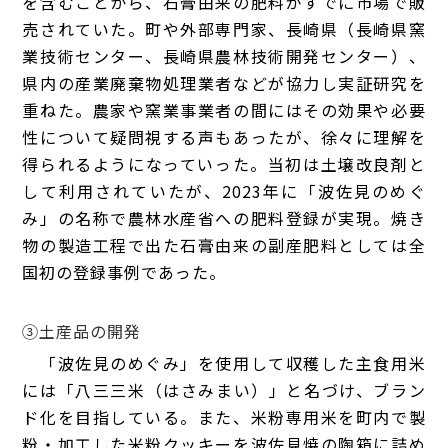
を含むことから、石膏由来の肥料がすでに市場で販
売されていた。町や外部専門家、長崎県（長崎県窯
業技術センター、長崎県農林技術開発センター）、
県内の産業廃棄物処理業者などが協力し実証研究を
重ねた。農家や窯業事業者の間にはその効果や必要
性について疑問視する声もあったが、徐々に理解を
得られるようになっていった。当初は土壌改良剤と
して利用されていたが、2023年に「波佐見のめぐ
み」の名称で農林水産省への肥料登録が実現。焼き
物の製造工程で出た石膏由来の副産肥料としては全
国初の登録事例であった。
③土産品の開発
「波佐見のめぐみ」を使用して収穫した主食用米
には「八三三米（はさみまい）」と名づけ、ブラン
ド化を目指している。また、米粉専用米を町内で製
粉・加工した米粉クッキーを波佐見焼の陶箱に詰め