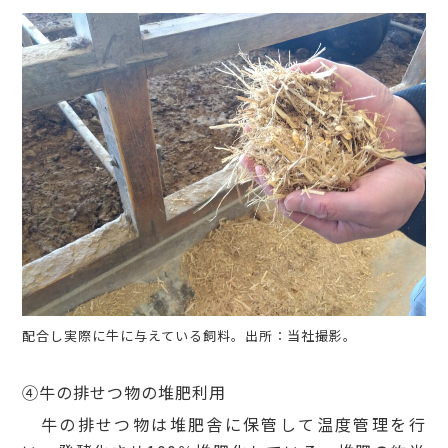
配合し実際に牛に与えている飼料。出所：当社撮影。
④牛の排せつ物の堆肥利用
牛の排せつ物は堆肥舎に保管して温度管理を行