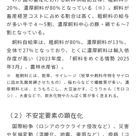
20％、濃厚飼料が80％となっている（※）。飼料が
畜産経営コストに占める割合は高く、粗飼料の給与
が多い牛で４～5割、濃厚飼料中心の豚・鶏で６～7
割となっている。
飼料自給率は、粗飼料が80％、濃厚飼料が13％、
全体で27％となっており、とくに濃厚飼料は輸入依
存度が高い（2023年度、「飼料をめぐる情勢 2025
年3月」、農林水産省）。
※ 粗飼料とは、乾草、サイレージ（牧草や飼料作物をサイロ
に詰め乳酸発酵させたもの）、稲わらなどで繊維質が多い。濃
厚飼料とは、とうもろこし、大豆油かす、こうりゃん（モロコ
シ）、大麦などで、炭水化物やたんぱく質が多く含まれる。
（２）不安定要素の顕在化
国際紛争（ロシアのウクライナ侵攻など）、災害
や気候変動（温暖化、地震、豪雨など）、疫病（コ