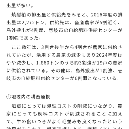
出量が多い。
焼酎粕の排出量と供給先をみると、2016年度の排
出量は2,272トン。供給先は、畜産農家が5割近く、
島外搬出が4割弱、壱岐市の自給肥料供給センターが
1割強であった。
ここ数年は、3割台後半から4割台が農家に供給さ
れていたが、活用する農家の減少もあり2024年度は
やや減少し、1,860トンのうち約3割強が19戸の農家
に供給されている。その他は、島外搬出が1割強、壱
岐市の自給肥料供給センターが6割弱となっている。
④地域内の耕畜連携
酒蔵にとっては処理コストの削減につながり、農
家にとっても飼料コストが削減されることに加え
て、牛の食いつきがよく毛並みも良くなったという
効果がみられる。耕畜連携により、廃酸（※）とな