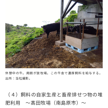
休憩中の牛。周囲が放牧場。この牛舎で濃厚飼料を給与する。
出所：当社撮影。
（４）飼料の自家生産と畜産排せつ物の堆
肥利用 ～髙田牧場（南島原市）～