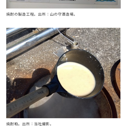
焼酎の製造工程。出所：山の守酒造場。
焼酎粕。出所：当社撮影。