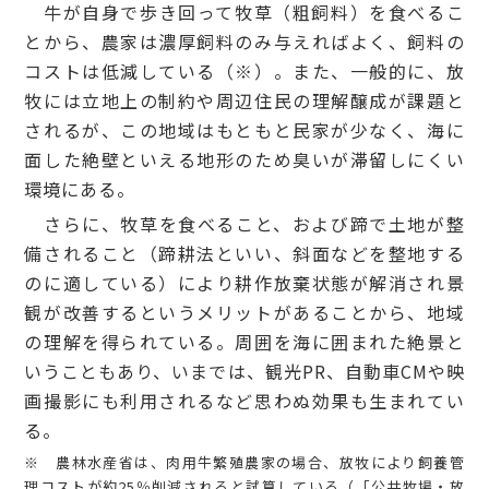
牛が自身で歩き回って牧草（粗飼料）を食べるこ
とから、農家は濃厚飼料のみ与えればよく、飼料の
コストは低減している（※）。また、一般的に、放
牧には立地上の制約や周辺住民の理解醸成が課題と
されるが、この地域はもともと民家が少なく、海に
面した絶壁といえる地形のため臭いが滞留しにくい
環境にある。
さらに、牧草を食べること、および蹄で土地が整
備されること（蹄耕法といい、斜面などを整地する
のに適している）により耕作放棄状態が解消され景
観が改善するというメリットがあることから、地域
の理解を得られている。周囲を海に囲まれた絶景と
いうこともあり、いまでは、観光PR、自動車CMや映
画撮影にも利用されるなど思わぬ効果も生まれてい
る。
※ 農林水産省は、肉用牛繁殖農家の場合、放牧により飼養管
理コストが約25％削減されると試算している（「公共牧場・放