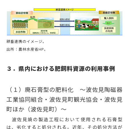
耕畜連携のイメージ。
出所：農林水産省HP。
３．県内における肥飼料資源の利用事例
（１）廃石膏型の肥料化 ～波佐見陶磁器
工業協同組合・波佐見町観光協会・波佐見
町ほか（波佐見町）～
波佐見焼の製造工程において使用される石膏型
は、劣化すると処分される。近年、その処分方法が