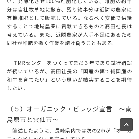
い、発酵化させ100％堆肥化している。堆肥の約半
分は自社牧草地に撒き、残り約半分は近隣の農家に
有機堆肥として販売している。なるべく安価で供給
することで地域農業に貢献できるものと髙田社長は
考えている。また、近隣農家が人手不足にあるため
同社が堆肥を撒く作業を請け負うこともある。
TMRセンターをつくってまだ３年であり試行錯誤
が続いているが、髙田社長の「国産の餌で純国産の
和牛を育てたい」という思いが結実することを期待
したい。
（５）オーガニック・ビレッジ宣言 ～南
島原市と雲仙市～
前述したように、長崎県内では次の2市が「オーガ
ニックビレッジ」を宣言している。