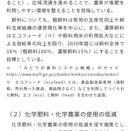
ること）、広域流通を進めることで、農家が堆肥を
利用しやすい環境を整えることを目指している。
飼料についても、粗飼料は草地の生産性向上や飼
料生産組織の運営強化等を中心に、また、濃厚飼料
はエコフィード（※）や飼料用米の利用拡大などに
よる自給率の向上を図り、2030年度には飼料全体で
34％（粗飼料100％、濃厚飼料15％）にすることを
目標としている。
※ 「みどりの食料システム戦略」のサイト
https://www.maff.go.jp/j/kanbo/kankyo/seisaku/midori/
※ エコフィード（ecofeed）とは、食品製造副産物（焼酎
粕、売れ残った食品、食品残さなど）などを利用してつくられ
た飼料。エコ（eco）と飼料（feed）を合わせた造語。
（２）化学肥料・化学農薬の使用の低減
化学肥料・化学農薬の使用の低減を促す施策とし