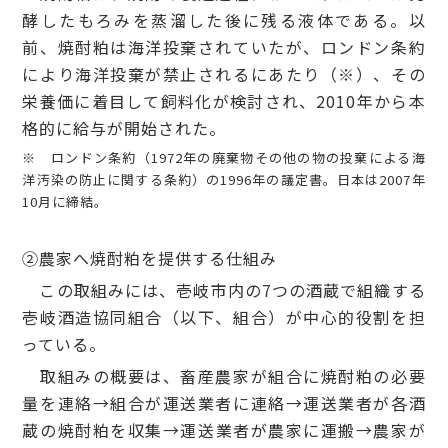
酵したもろみを蒸溜した後に残る液体である。以
前、焼酎粕は海洋投棄されていたが、ロンドン条約
により海洋投棄が禁止されるにあたり（※）、その
栄養価に着目して飼料化が検討され、2010年から本
格的に給与が開始された。
※ ロンドン条約（1972年の廃棄物その他の物の投棄による海
洋汚染の防止に関する条約）の1996年の議定書。日本は2007年
10月に締結。
②農家へ焼酎粕を提供する仕組み
この取組みには、壱岐市内の7つの酒蔵で組織する
壱岐酒造協同組合（以下、組合）が中心的役割を担
っている。
取組みの概要は、畜産農家が組合に焼酎粕の必要
量を連絡→組合が運送業者に連絡→運送業者が各酒
蔵の焼酎粕を収集→運送業者が農家に運搬→農家が