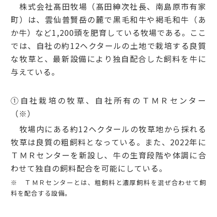
株式会社髙田牧場（髙田紳次社長、南島原市有家
町）は、雲仙普賢岳の麓で黒毛和牛や褐毛和牛（あ
か牛）など1,200頭を肥育している牧場である。ここ
では、自社の約12ヘクタールの土地で栽培する良質
な牧草と、最新設備により独自配合した飼料を牛に
与えている。
①自社栽培の牧草、自社所有のＴＭＲセンター
（※）
牧場内にある約12ヘクタールの牧草地から採れる
牧草は良質の粗飼料となっている。また、2022年に
ＴＭＲセンターを新設し、牛の生育段階や体調に合
わせて独自の飼料配合を可能にしている。
※ ＴＭＲセンターとは、粗飼料と濃厚飼料を混ぜ合わせて飼
料を配合する設備。