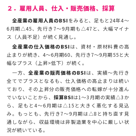
２．雇用人員、仕入・販売価格、採算
全産業の雇用人員のBSI
をみると、足もと24年4～
6月期△45、先行き7～9月期も△47と、大幅マイナ
ス（人員不足）が続く見通し。
全産業の仕入価格のBSI
は、資材・原材料費の高
止まりが続き、4～6月期60、先行き7～9月期55と大
幅なプラス（上昇>低下）が続く。
一方、
全産業の販売価格のBSI
は、実績～先行き
全てでプラスとなるも、仕入価格の高止まりは続い
ており、その上昇分の販売価格への転嫁が十分進ん
でいないことから、
採算BSI
は1～3月期の実績△3か
ら、足もと4～6月期は△15と大きく悪化する見込
み。もっとも、先行き7～9月期は△8と持ち直す見
通しながら、収益環境は非製造業を中心に厳しい状
況が続いている。