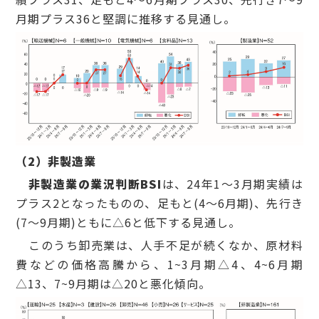
月期プラス36と堅調に推移する見通し。
（
2
）非製造業
非製造業の業況判断BSI
は、24年1～3月期実績は
プラス2となったものの、足もと(4～6月期)、先行き
(7～9月期)ともに△6と低下する見通し。
このうち卸売業は、人手不足が続くなか、原材料
費などの価格高騰から、1~3月期△4、4~6月期
△13、7~9月期は△20と悪化傾向。