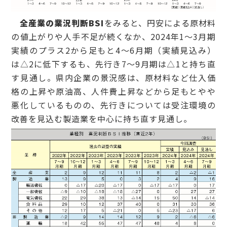
全産業の業況判断BSI
をみると、円安による原材料
の値上がりや人手不足が続くなか、2024年1～3月期
実績のプラス2から足もと4～6月期（実績見込み）
は△2に低下するも、先行き7～9月期は△1と持ち直
す見通し。県内企業の景況感は、原材料など仕入価
格の上昇や原油高、人件費上昇などから足もとやや
悪化しているものの、先行きについては受注環境の
改善を見込む製造業を中心に持ち直す見通し。