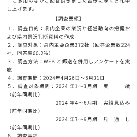
ご多用のなかご回答頂きました皆様に厚くお礼申
し上げます。
【調査要領】
１．調査目的：県内企業の業況と経営動向の把握お
よび県内景況判断資料の作成
２．調査対象：県内主要企業372社（回答企業数224
社、回答率60.2％）
３．調査方法：WEB と郵送を併用しアンケートを実
施
４．調査期間：2024年4月26日～5月31日
５．調査対象期間：2024 年1～3月期 実 績
（前年同期比）
2024 年4～6月期 実績見込み
（前年同期比）
2024 年7～9月期 見 通 し
（前年同期比）
６．調査事項