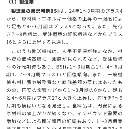
（
1
）製造業
製造業の業況判断BSI
は、24年1～3月期のプラス4
から、原材料・エネルギー価格の上昇の一服感によ
り足もと4～6月期はプラス9となった。また、先行
き7～9月期は、受注環境の好転期待などからプラス
16とさらに上昇する見通し。
このうち輸送機械は、人手不足感が強いなか、材
料費の価格高騰に一服感が見られるなど、受注環境
への好転期待もあり、BSIは1～3月期△17、4～6月
期0、7～9月期プラス17と回復傾向。また、一般機
械も材料費や労務費など原価差額の悪化はあったも
のの、円安の影響などから1～3月期の0から、足も
と4～6月期はプラス27と大きく上昇し、先行き7～9
月期も横ばいとなる見通し。食料品は、円安による
原材料の値上がりが続くなか、インバウンド需要の
増加などによる観光部門の好調もあり、1～3月期実
績プラス31、足もと4～6月期プラス30、先行き7～9