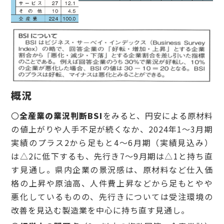
概況
〇
全産業の業況判断BSI
をみると、円安による原材料
の値上がりや人手不足が続くなか、2024年1～3月期
実績のプラス2から足もと4～6月期（実績見込み）
は△2に低下するも、先行き7～9月期は△1と持ち直
す見通し。県内企業の景況感は、原材料など仕入価
格の上昇や原油高、人件費上昇などから足もとやや
悪化しているものの、先行きについては受注環境の
改善を見込む製造業を中心に持ち直す見通し。