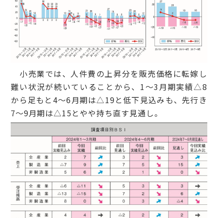
小売業では、人件費の上昇分を販売価格に転嫁し
難い状況が続いていることから、1～3月期実績△8
から足もと4～6月期は△19と低下見込みも、先行き
7～9月期は△15とやや持ち直す見通し。