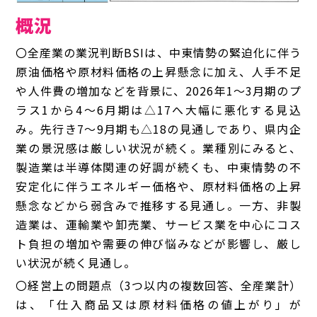
概況
〇全産業の業況判断BSIは、中東情勢の緊迫化に伴う
原油価格や原材料価格の上昇懸念に加え、人手不足
や人件費の増加などを背景に、2026年1～3月期のプ
ラス1から4～6月期は△17へ大幅に悪化する見込
み。先行き7～9月期も△18の見通しであり、県内企
業の景況感は厳しい状況が続く。業種別にみると、
製造業は半導体関連の好調が続くも、中東情勢の不
安定化に伴うエネルギー価格や、原材料価格の上昇
懸念などから弱含みで推移する見通し。一方、非製
造業は、運輸業や卸売業、サービス業を中心にコス
ト負担の増加や需要の伸び悩みなどが影響し、厳し
い状況が続く見通し。
〇経営上の問題点
（3つ以内の複数回答、全産業計）
は、「仕入商品又は原材料価格の値上がり」が