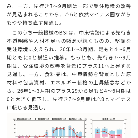
み。一方、先行き7～9月期は一部で受注環境の改善
が見込まれることから、△6と依然マイナス圏ながら
もやや持ち直す見通し。
このうち一般機械のBSIは、中東情勢による先行き
不透明感や人材不足への懸念が続くものの、堅調な
受注環境に支えられ、26年1～3月期、足もと4～6月
期ともに0と横這い推移。もっとも、先行き7～9月
期は、受注環境の改善を背景にプラス11へ上昇する
見通し。一方、食料品は、中東情勢を背景とした原
材料や包装資材、エネルギー価格の上昇懸念などか
ら、26年1～3月期のプラス29から足もと4～6月期は
0と大きく低下し、先行き7～9月期は△8とマイナス
に転じる見通し。