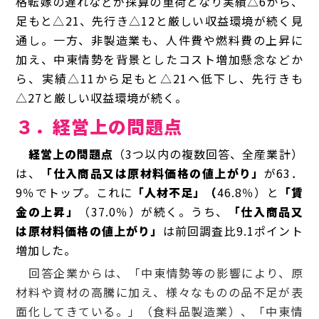
格転嫁の遅れなどが採算の重荷となり実績△6から、
足もと△21、先行き△12と厳しい収益環境が続く見
通し。一方、非製造業も、人件費や燃料費の上昇に
加え、中東情勢を背景としたコスト増加懸念などか
ら、実績△11から足もと△21へ低下し、先行きも
△27と厳しい収益環境が続く。
３．経営上の問題点
経営上の問題点
（3つ以内の複数回答、全産業計）
は、
「仕入商品又は原材料価格の値上がり」
が63．
9％でトップ。これに
「人材不足」（
46.8％）と
「賃
金の上昇」
（37.0％）が続く。うち、
「仕入商品又
は原材料価格の値上がり」
は前回調査比9.1ポイント
増加した。
回答企業からは、「中東情勢等の影響により、原
材料や資材の高騰に加え、様々なものの品不足が表
面化してきている。」（食料品製造業）、「中東情