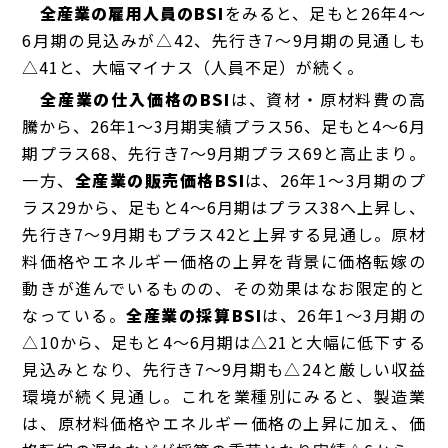
全産業の雇用人員のBSI
をみると、足もと
26年4～
6月期
の見込みが△42、先行き
7～9月期
の見通しも
△41と、大幅マイナス（人員不足）が続く。
全産業の仕入価格のBSI
は、資材・原材料費の高
騰から、26年1～3月期実績プラス56、足もと4～6月
期プラス68、先行き7～9月期プラス69と高止まり。
一方、
全産業の販売価格BSI
は、26年1～3月期のプ
ラス29から、足もと4～6月期はプラス38へ上昇し、
先行き7～9月期もプラス42と上昇する見通し。原材
料価格やエネルギー価格の上昇を背景に価格転嫁の
動きが進んでいるものの、その効果はなお限定的と
なっている。
全産業の採算BSI
は、26年1～3月期の
△10から、足もと4～6月期は△21と大幅に低下する
見込みとなり、先行き7～9月期も△24と厳しい収益
環境が続く見通し。これを業種別にみると、製造業
は、原材料価格やエネルギー価格の上昇に加え、価