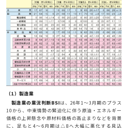
（
1
）製造業
製造業の業況判断BSI
は、26年1～3月期のプラス
10から、中東情勢の緊迫化に伴う原油・エネルギー
価格の上昇懸念や原材料価格の高止まりなどを背景
に、足もと4～6月期は△8へ大幅に悪化する見込