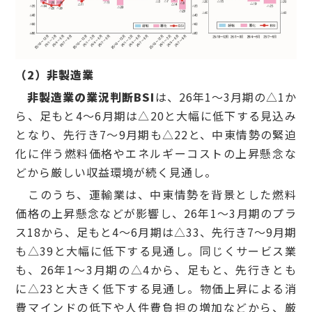
（
2
）非製造業
非製造業の業況判断BSI
は、26年1～3月期の△1か
ら、足もと4～6月期は△20と大幅に低下する見込み
となり、先行き7～9月期も△22と、中東情勢の緊迫
化に伴う燃料価格やエネルギーコストの上昇懸念な
どから厳しい収益環境が続く見通し。
このうち、運輸業は、中東情勢を背景とした燃料
価格の上昇懸念などが影響し、26年1～3月期のプラ
ス18から、足もと4～6月期は△33、先行き7～9月期
も△39と大幅に低下する見通し。同じくサービス業
も、26年1～3月期の△4から、足もと、先行きとも
に△23と大きく低下する見通し。物価上昇による消
費マインドの低下や人件費負担の増加などから、厳