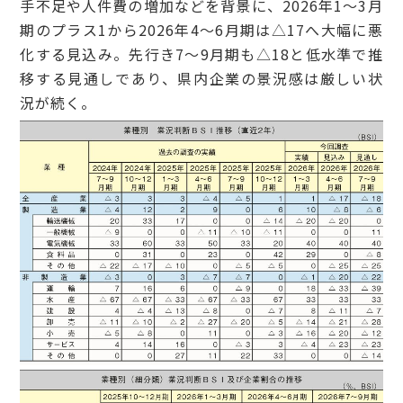
手不足や人件費の増加などを背景に、2026年1～3月
期のプラス1から2026年4～6月期は△17へ大幅に悪
化する見込み。先行き7～9月期も△18と低水準で推
移する見通しであり、県内企業の景況感は厳しい状
況が続く。