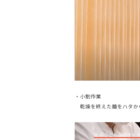
麺を延ばし
・小割作業
乾燥を終えた麺をハタから