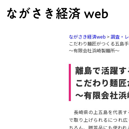
ながさき経済web
>
調査・
こだわり麺匠がつくる五島手
～有限会社浜崎製麺所～
離島で活躍す
こだわり麺匠
～有限会社浜
長崎県の上五島を代表する
で取り上げられるにつれ広
ちろん、贈答品にも使われ