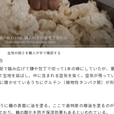
職人が手で確認する
合
で踏み広げて鎌や包丁で切って1本の棒にしていたが、
て生地を延ばし、中に含まれる空気を抜く。空気が残って
に寝かせているうちにグルテン（植物性タンパク質）が
うに麺の表面に油を塗る。ここで島特産の椿油を塗るのが
でおり、麺の酸化を防ぎ保湿効果もあるといわれている。